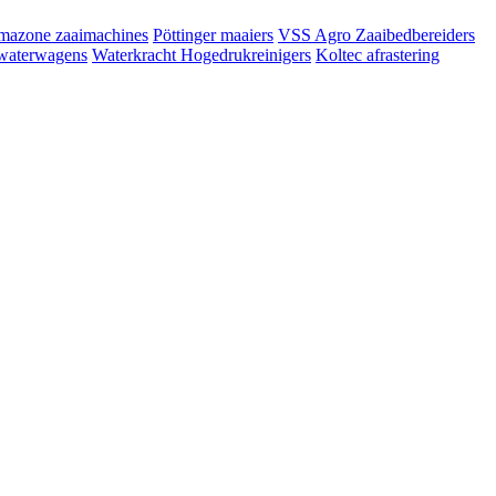
azone zaaimachines
Pöttinger maaiers
VSS Agro Zaaibedbereiders
waterwagens
Waterkracht Hogedrukreinigers
Koltec afrastering