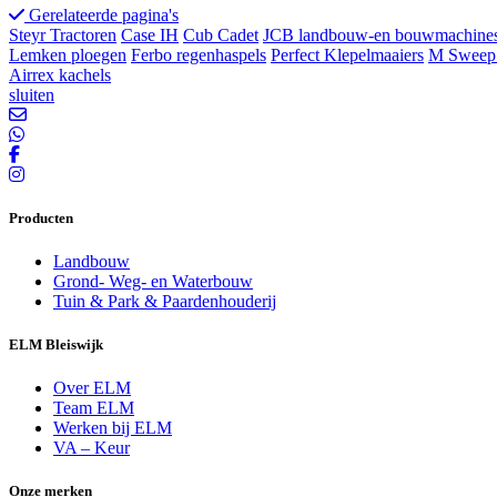
Gerelateerde pagina's
Steyr Tractoren
Case IH
Cub Cadet
JCB landbouw-en bouwmachine
Lemken ploegen
Ferbo regenhaspels
Perfect Klepelmaaiers
M Sweep 
Airrex kachels
sluiten
Producten
Landbouw
Grond- Weg- en Waterbouw
Tuin & Park & Paardenhouderij
ELM Bleiswijk
Over ELM
Team ELM
Werken bij ELM
VA – Keur
Onze merken