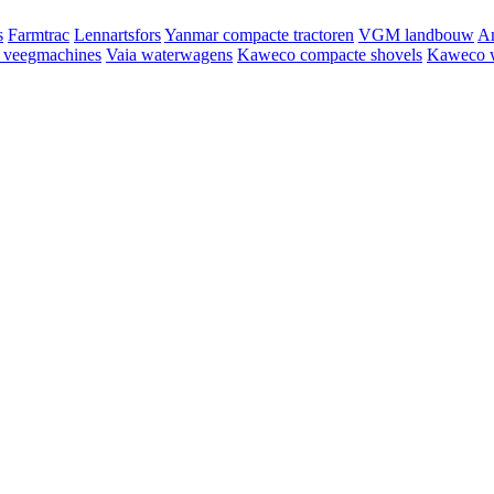
s
Farmtrac
Lennartsfors
Yanmar compacte tractoren
VGM landbouw
Am
veegmachines
Vaia waterwagens
Kaweco compacte shovels
Kaweco 