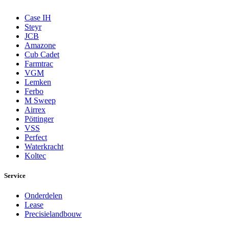
Case IH
Steyr
JCB
Amazone
Cub Cadet
Farmtrac
VGM
Lemken
Ferbo
M Sweep
Airrex
Pöttinger
VSS
Perfect
Waterkracht
Koltec
Service
Onderdelen
Lease
Precisielandbouw